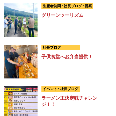
生産者訪問
•
社長ブログ
•
視察
グリーンツーリズム
社長ブログ
子供食堂へお弁当提供！
イベント
•
社長ブログ
ラーメン王決定戦チャレン
ジ！！