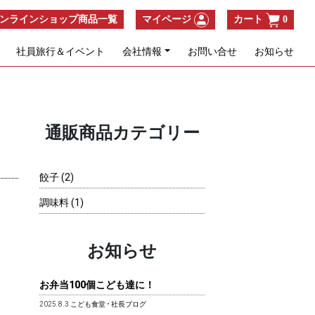
ンラインショップ商品一覧
マイページ
カート
0
社員旅行＆イベント
会社情報
お問い合せ
お知らせ
通販商品カテゴリー
2
餃子
2
個
1
調味料
1
の
個
商
の
品
商
お知らせ
品
お弁当100個こども達に！
2025.8.3
こども食堂
•
社長ブログ