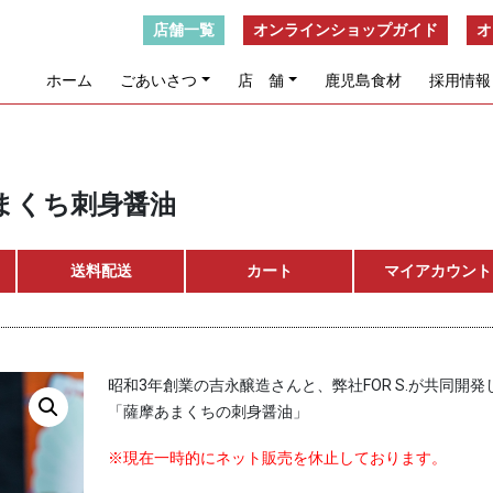
店舗一覧
オンラインショップガイド
オ
ホーム
ごあいさつ
店 舗
鹿児島食材
採用情報
あまくち刺身醤油
送料配送
カート
マイアカウント
昭和3年創業の吉永醸造さんと、弊社FOR S.が共同開発
「薩摩あまくちの刺身醤油」
※現在一時的にネット販売を休止しております。