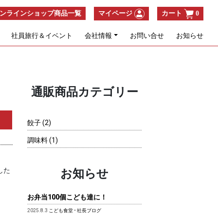
ンラインショップ商品一覧
マイページ
カート
0
社員旅行＆イベント
会社情報
お問い合せ
お知らせ
通販商品カテゴリー
2
餃子
2
個
1
調味料
1
の
個
商
の
品
した
商
お知らせ
品
お弁当100個こども達に！
2025.8.3
こども食堂
•
社長ブログ