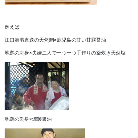
例えば
江口漁港直送の天然鯛×鹿児島の甘い甘露醤油
地鶏の刺身×夫婦二人で一つ一つ手作りの釜炊き天然塩
地鶏の刺身×燻製醤油