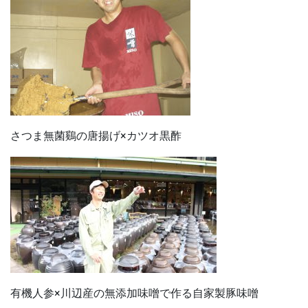
さつま無菌鷄の唐揚げ×カツオ黒酢
有機人参×川辺産の無添加味噌で作る自家製豚味噌