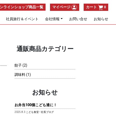
ンラインショップ商品一覧
マイページ
カート
0
社員旅行＆イベント
会社情報
お問い合せ
お知らせ
通販商品カテゴリー
2
餃子
2
個
1
調味料
1
の
個
商
の
品
商
お知らせ
品
お弁当100個こども達に！
2025.8.3
こども食堂
•
社長ブログ