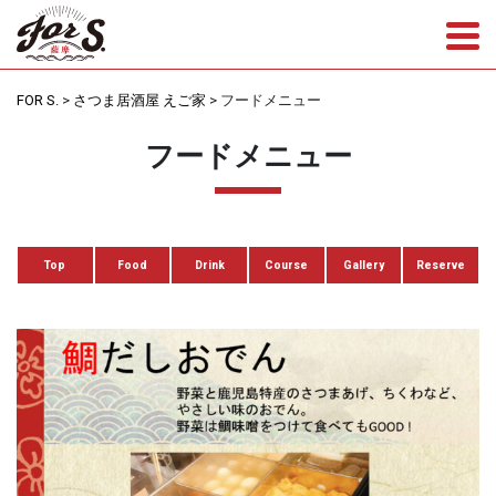
Tog
FOR S.
>
さつま居酒屋 えご家
>
フードメニュー
フードメニュー
Top
Food
Drink
Course
Gallery
Reserve