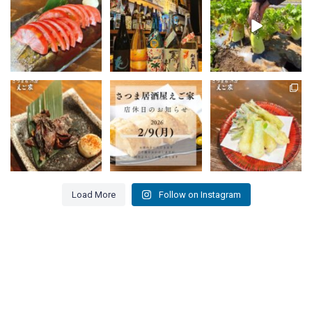
シンプルだからこそ美
姉妹店「薩摩の焼き鳥
味しい！
今年も夏限定の焼酎が
とおでん あいがて
えご家に揃い始めまし
...
家」
...
た。
...
9
0
15
0
17
0
🦑 ホタルイカの一夜干
📢 店休日のお知らせ📢
「期間限定」
し 🦑
今が旬✨島らっきょう登
いつも薩摩居酒屋えご
場！
...
家をご利用いただき
...
🌿島らっきょうの天ぷ
ら
...
11
0
10
0
18
0
Load More
Follow on Instagram