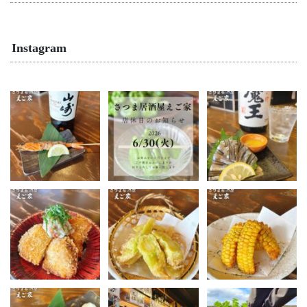
Instagram
🦐✨ 新メニューのご紹
📢 店休日のお知らせ📢
✨ 鹿児島の海の恵み
介 ✨
「きびなごの刺身」✨
いつもさつま居酒屋え
【天使のエビの黒豚巻
鹿児島を代表する郷土
ご家をご利用いただき
...
き串】
料理、きびなごの刺
...
身。
...
10
0
22
0
22
0
🐟 旬の地魚フライ 梅お
🌽 ヤングコーンの天ぷ
🌽 とうもろこしの唐揚
ろし（シイラ）
ら
げ
...
今が旬のヤングコーン
夏の人気者が今年も登
を、サクッと軽い天ぷ
場。
らに！
...
20
0
...
24
0
11
0
🍅 冷やしトマト
🌻【夏焼酎、続々入荷
🎉祝・1周年🎉
中】🌻