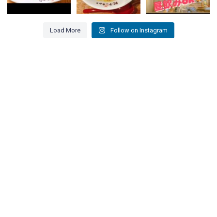
11
0
15
0
9
0
Load More
Follow on Instagram