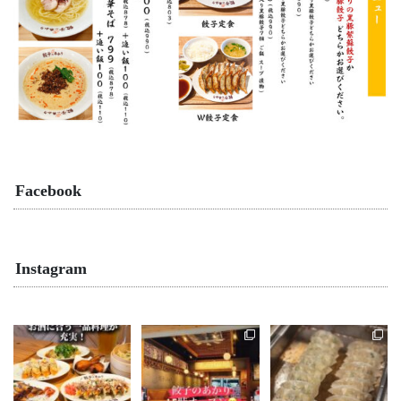
Facebook
Instagram
こんにちは♪餃子のあか
こんにちは♪餃子のあか
こんにちは♪餃子のあか
りです🥟
りです🥟
りです🥟
昨日も沢山のご来店あ
昨日も沢山のご来店あ
本日も17時オープン❗️
りがとうございました
りがとうございました
...
😊
😊