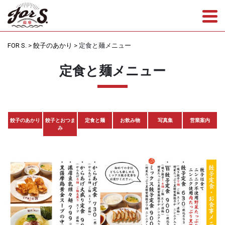
Tog
FOR S.
>
餃子のあかり
>
定食と麺メニュー
定食と麺メニュー
餃子のあかり
餃子とおつま
定食と麺
お飲み物
写真集
営業案内
み