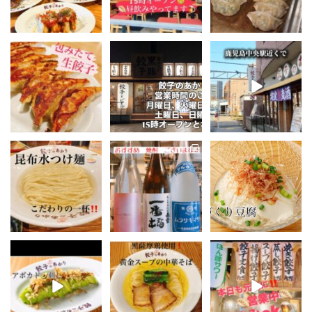
...
...
22
0
9
0
16
0
こんにちは♪餃子のあか
餃子のあかりです🥟
毎日手作りの黒豚餃子
りです🥟
とビール。�
いつも沢山のご来店あ
鹿児島の食が包まれた
本日も元気に営業中で
りがとうございます🙇
王道の焼き餃子や
...
す👍
...
...
56
0
16
0
15
0
こんにちは♪餃子のあか
こんにちは♪餃子のあか
こんにちは♪餃子のあか
りです🥟
りです🥟
りです🥟
お待たせしましたー‼️
昨日は沢山のご来店あ
先日も沢山のご来店あ
りがとうございます😊
りがとうございます😊
...
...
...
23
0
9
0
14
0
こんにちは♪餃子のあか
こんにちは♪餃子のあか
こんばんは♪餃子のあか
りです🥟
りです🥟
りです🥟
本日も元気に営業中で
先日も沢山のご来店あ
本日も元気に営業中で
す👍
りがとうございます😊
す👍
...
...
...