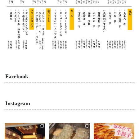
Facebook
Instagram
こんにちは♪餃子のあか
こんにちは♪餃子のあか
こんにちは♪餃子のあか
りです🥟
りです🥟
りです🥟
昨日も沢山のご来店あ
本日も17時オープン❗️
本日も元気に営業中で