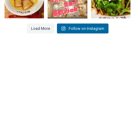
...
...
...
15
0
9
0
13
0
Load More
Follow on Instagram