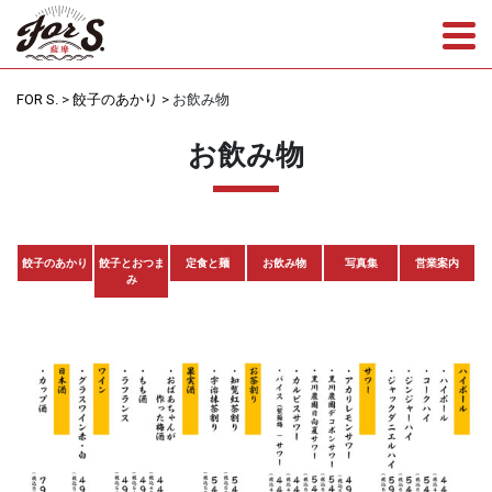
Tog
FOR S.
>
餃子のあかり
>
お飲み物
お飲み物
餃子のあかり
餃子とおつま
定食と麺
お飲み物
写真集
営業案内
み