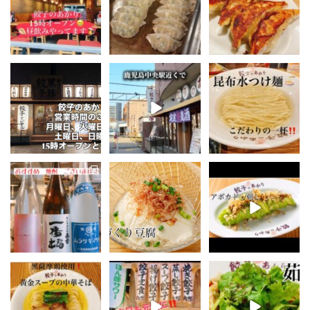
りがとうございました
す👍
...
😊
...
...
22
0
15
0
16
0
餃子のあかりです🥟
毎日手作りの黒豚餃子
こんにちは♪餃子のあか
とビール。�
りです🥟
いつも沢山のご来店あ
鹿児島の食が包まれた
りがとうございます🙇
お待たせしましたー‼️
王道の焼き餃子や
...
...
...
56
0
16
0
23
0
こんにちは♪餃子のあか
こんにちは♪餃子のあか
こんにちは♪餃子のあか
りです🥟
りです🥟
りです🥟
昨日は沢山のご来店あ
先日も沢山のご来店あ
本日も元気に営業中で
りがとうございます😊
りがとうございます😊
す👍
...
...
...
9
0
14
0
11
0
こんにちは♪餃子のあか
こんばんは♪餃子のあか
こんにちは♪餃子のあか
りです🥟
りです🥟
りです🥟
先日も沢山のご来店あ
本日も元気に営業中で
12時より元気に営業し
りがとうございます😊
す👍
ております♪